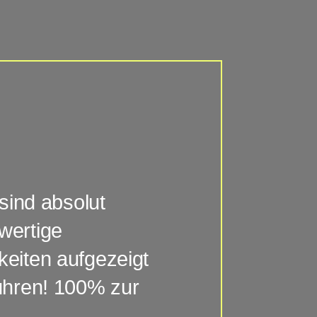
 sind absolut
Super und
hwertige
Büroräume i
eiten aufgezeigt
unserem Vorge
ühren! 100% zur