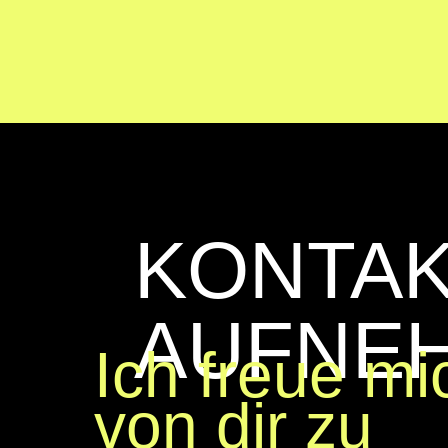
KONTA
AUFNE
Ich freue mi
von dir zu