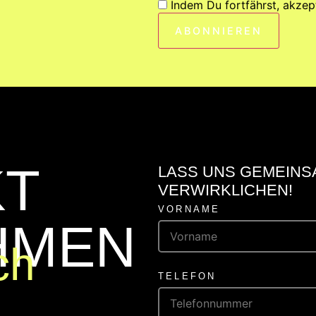
Indem Du fortfährst, akzep
KT
LASS UNS GEMEINS
VERWIRKLICHEN!
VORNAME
HMEN
ch
TELEFON