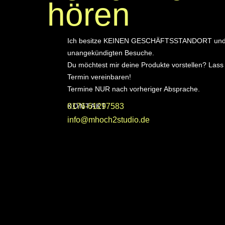
hören
Ich besitze KEINEN GESCHÄFTSSTANDORT und
unangekündigten Besuche.
Du möchtest mir deine Produkte vorstellen? Lass
Termin vereinbaren!
Termine NUR nach vorheriger Absprache.
KONTAKT
0176-61297583
info@mhoch2studio.de