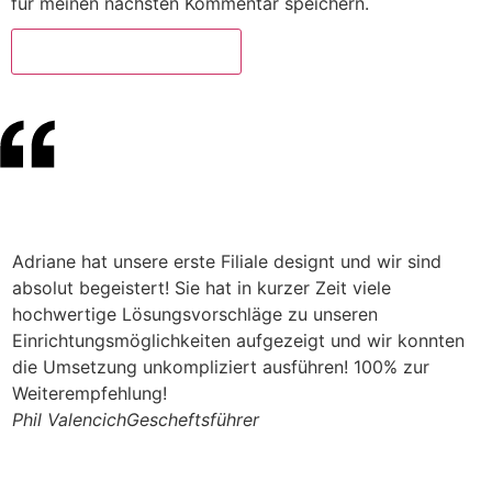
für meinen nächsten Kommentar speichern.
Adriane hat unsere erste Filiale designt und wir sind
S
absolut begeistert! Sie hat in kurzer Zeit viele
n
hochwertige Lösungsvorschläge zu unseren
v
Einrichtungsmöglichkeiten aufgezeigt und wir konnten
W
die Umsetzung unkompliziert ausführen! 100% zur
I
Weiterempfehlung!
J
Phil Valencich
Gescheftsführer