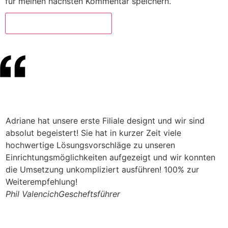
für meinen nächsten Kommentar speichern.
Adriane hat unsere erste Filiale designt und wir sind
S
absolut begeistert! Sie hat in kurzer Zeit viele
n
hochwertige Lösungsvorschläge zu unseren
v
Einrichtungsmöglichkeiten aufgezeigt und wir konnten
W
die Umsetzung unkompliziert ausführen! 100% zur
I
Weiterempfehlung!
J
Phil Valencich
Gescheftsführer