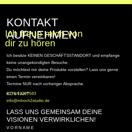
KONTAKT
AUFNEHMEN
Ich freue mich von
dir zu hören
Ich besitze KEINEN GESCHÄFTSSTANDORT und empfange
keine unangekündigten Besuche.
Du möchtest mir deine Produkte vorstellen? Lass uns gerne
einen Termin vereinbaren!
Termine NUR nach vorheriger Absprache.
0176-61297583
KONTAKT
info@mhoch2studio.de
LASS UNS GEMEINSAM DEINE
VISIONEN VERWIRKLICHEN!
VORNAME