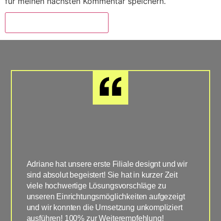
für meinen nächsten Kommentar speichern.
Adriane hat unsere erste Filiale designt und wir
Super u
sind absolut begeistert! Sie hat in kurzer Zeit
unsere 
viele hochwertige Lösungsvorschläge zu
geplant
unseren Einrichtungsmöglichkeiten aufgezeigt
Vorges
und wir konnten die Umsetzung unkompliziert
umgeset
ausführen! 100% zur Weiterempfehlung!
ergänzt