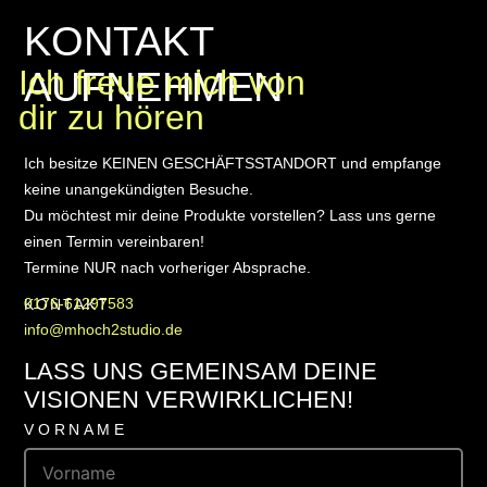
KONTAKT
AUFNEHMEN
Ich freue mich von
dir zu hören
Ich besitze KEINEN GESCHÄFTSSTANDORT und empfange
keine unangekündigten Besuche.
Du möchtest mir deine Produkte vorstellen? Lass uns gerne
einen Termin vereinbaren!
Termine NUR nach vorheriger Absprache.
0176-61297583
KONTAKT
info@mhoch2studio.de
LASS UNS GEMEINSAM DEINE
VISIONEN VERWIRKLICHEN!
VORNAME