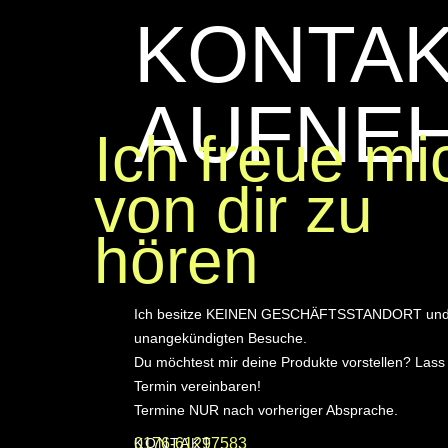
KONTA
AUFNE
Ich freue mi
von dir zu
hören
Ich besitze KEINEN GESCHÄFTSSTANDORT und
unangekündigten Besuche.
Du möchtest mir deine Produkte vorstellen? Lass
Termin vereinbaren!
Termine NUR nach vorheriger Absprache.
KONTAKT
0176-61297583