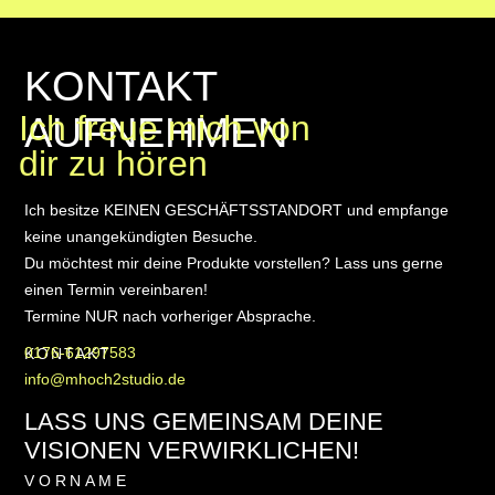
KONTAKT
AUFNEHMEN
Ich freue mich von
dir zu hören
Ich besitze KEINEN GESCHÄFTSSTANDORT und empfange
keine unangekündigten Besuche.
Du möchtest mir deine Produkte vorstellen? Lass uns gerne
einen Termin vereinbaren!
Termine NUR nach vorheriger Absprache.
0176-61297583
KONTAKT
info@mhoch2studio.de
LASS UNS GEMEINSAM DEINE
VISIONEN VERWIRKLICHEN!
VORNAME