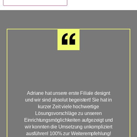
Adriane hat unsere erste Filiale designt
Sup
und wir sind absolut begeistert! Sie hat in
hat
kurzer Zeit viele hochwertige
Han
Lösungsvorschläge zu unseren
u
Einrichtungsmöglichkeiten aufgezeigt und
Wün
wir konnten die Umsetzung unkompliziert
ausführen! 100% zur Weiterempfehlung!