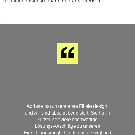
für meinen nächsten Kommentar speichern.
Adriane hat unsere erste Filiale designt
Sup
und wir sind absolut begeistert! Sie hat in
hat
kurzer Zeit viele hochwertige
Han
Lösungsvorschläge zu unseren
u
Einrichtungsmöglichkeiten aufgezeigt und
Wün