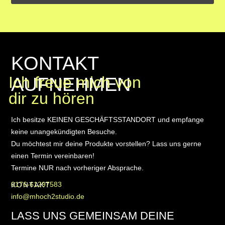
KONTAKT
AUFNEHMEN
Ich freue mich von
dir zu hören
Ich besitze KEINEN GESCHÄFTSSTANDORT und empfange
keine unangekündigten Besuche.
Du möchtest mir deine Produkte vorstellen? Lass uns gerne
einen Termin vereinbaren!
Termine NUR nach vorheriger Absprache.
0176-61297583
KONTAKT
info@mhoch2studio.de
LASS UNS GEMEINSAM DEINE