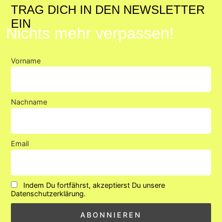
Instagram-
TRAG DICH IN DEN NEWSLETTER
Beiträge
immer
EIN
Nichts mehr verpassen!
entsperren
Vorname
Nachname
Email
Indem Du fortfährst, akzeptierst Du unsere
Datenschutzerklärung.