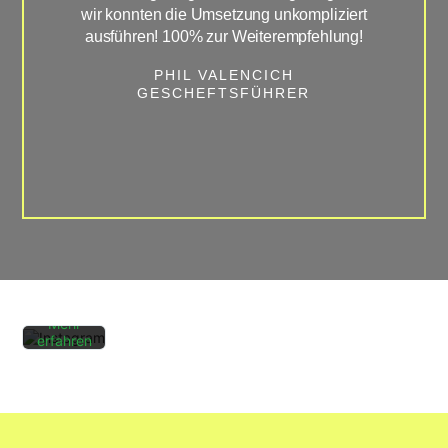
wir konnten die Umsetzung unkompliziert
ausführen! 100% zur Weiterempfehlung!
GE
PHIL VALENCICH
GESCHEFTSFÜHRER
Mit dem
Laden
des
Beitrags
akzeptieren
Sie die
Datenschutzerklärung
von
Instagram.
Mehr
erfahren
Beitrag
laden