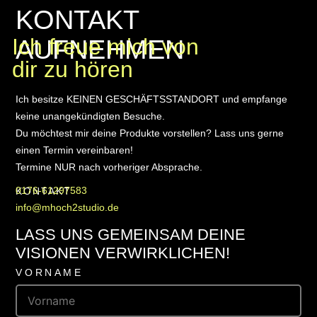
KONTAKT
AUFNEHMEN
Ich freue mich von
dir zu hören
Ich besitze KEINEN GESCHÄFTSSTANDORT und empfange
keine unangekündigten Besuche.
Du möchtest mir deine Produkte vorstellen? Lass uns gerne
einen Termin vereinbaren!
Termine NUR nach vorheriger Absprache.
0176-61297583
KONTAKT
info@mhoch2studio.de
LASS UNS GEMEINSAM DEINE
VISIONEN VERWIRKLICHEN!
VORNAME