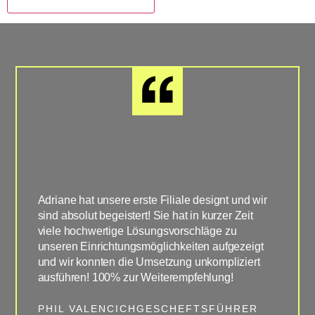
Adriane hat unsere erste Filiale designt und wir
Super u
sind absolut begeistert! Sie hat in kurzer Zeit
unsere 
viele hochwertige Lösungsvorschläge zu
geplant
unseren Einrichtungsmöglichkeiten aufgezeigt
Vorges
und wir konnten die Umsetzung unkompliziert
umgeset
ausführen! 100% zur Weiterempfehlung!
ergänzt
PHIL VALENCICH
GESCHEFTSFÜHRER
JONA