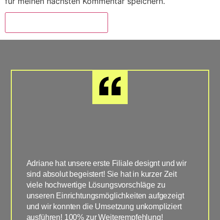
für meinen nächsten Kommentar speichern.
Adriane hat unsere erste Filiale designt und wir
Super u
sind absolut begeistert! Sie hat in kurzer Zeit
unsere 
viele hochwertige Lösungsvorschläge zu
geplant
unseren Einrichtungsmöglichkeiten aufgezeigt
Vorges
und wir konnten die Umsetzung unkompliziert
umgeset
ausführen! 100% zur Weiterempfehlung!
ergänzt